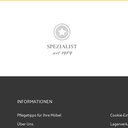
Hochwertige Materialien für lange Freude: Polyester,
Holzrahmen, Metall Außreichend Platz: 85 x 300 x
86/155 cm (H/B/T), Sitzhöhe 45 cm, Sitztiefe 60 cmAlle
Rodeo Sofas und Sessel finden Sie hier
SPEZIALIST
seit 1989
INFORMATIONEN
Pflegetipps für Ihre Möbel
Cookie-Ei
Über Uns
Lagerverk