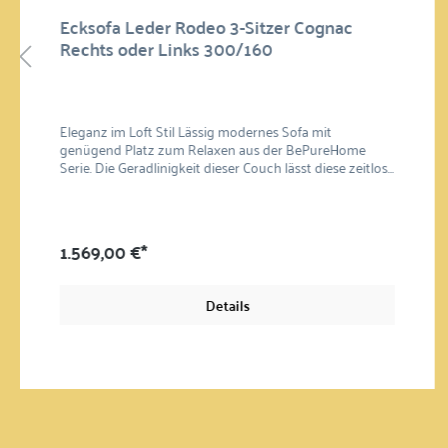
Ecksofa Leder Rodeo 3-Sitzer Cognac
Rechts oder Links 300/160
Eleganz im Loft Stil Lässig modernes Sofa mit
genügend Platz zum Relaxen aus der BePureHome
Serie. Die Geradlinigkeit dieser Couch lässt diese zeitlos
erscheinen und fügt sich dadurch nahtlos in jedes
Ambiente ein. Holz- oder Industrialeinrichtung, das Sofa
Rodeo ist ein perfekter Partner für gemütliche Abende
auf der Couch. Je nach Geschmack führen wir die
1.569,00 €*
Rodeo-Reihe als Zwei- und Dreisitzer oder als Ecksofa.
Hochwertige Materialien für lange Freude: Leder (70%
Echtleder, 30% Polyester), Holzrahmen, Metall
Details
Außreichend Platz: 85 x 300 x 86 / 155 cm ( H/ B/ T )