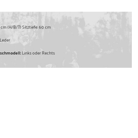
 cm (H/B/T) Sitztiefe: 60 cm
 Leder
nschmodell:
Links oder Rechts