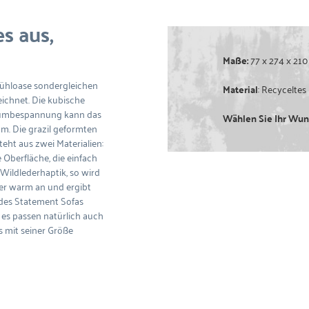
s aus,
Maße:
77 x 274 x 210
lfühloase sondergleichen
Material
: Recyceltes
ichnet. Die kubische
ndumbespannung kann das
Wählen Sie Ihr Wu
m. Die grazil geformten
eht aus zwei Materialien:
Oberfläche, die einfach
Wildlederhaptik, so wird
her warm an und ergibt
des Statement Sofas
 es passen natürlich auch
s mit seiner Größe