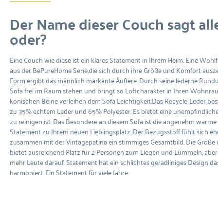
Der Name dieser Couch sagt alle
oder?
Eine Couch wie diese ist ein klares Statement in Ihrem Heim. Eine Woh
aus der BePureHome Serie,die sich durch ihre Größe und Komfort ausze
Form ergibt das männlich markante Äußere. Durch seine lederne Ru
Sofa frei im Raum stehen und bringt so Loftcharakter in Ihren Wohnrau
konischen Beine verleihen dem Sofa Leichtigkeit.Das Recycle-Leder best
zu 35% echtem Leder und 65% Polyester. Es bietet eine unempfindliche 
zu reinigen ist. Das Besondere an diesem Sofa ist die angenehm warme 
Statement zu Ihrem neuen Lieblingsplatz. Der Bezugsstoff fühlt sich e
zusammen mit der Vintagepatina ein stimmiges Gesamtbild. Die Größe 
bietet ausreichend Platz für 2 Personen zum Liegen und Lümmeln, aber
mehr Leute darauf. Statement hat ein schlichtes geradliniges Design da
harmoniert. Ein Statement für viele Jahre.