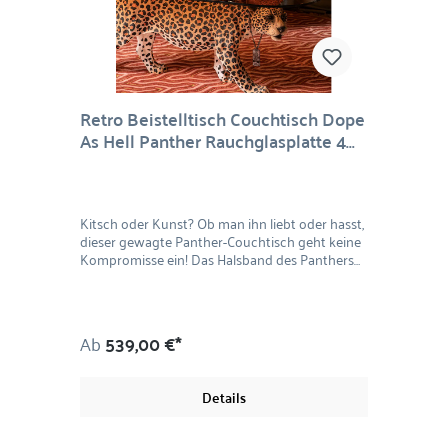
Retro Beistelltisch Couchtisch Dope
As Hell Panther Rauchglasplatte 4
Farben
Kitsch oder Kunst? Ob man ihn liebt oder hasst,
dieser gewagte Panther-Couchtisch geht keine
Kompromisse ein! Das Halsband des Panthers
versprüht den Retro-Appeal der 90er Jahre (und
zeigt mit einer Nummer an, welches der 1.000
Exemplare Ihnen gehört), während eine
rauchschwarze Glasplatte das Design des
Ab
539,00 €*
Couchtisches abrundet. Der Dope as hell
Couchtisch verleiht einem bereits eklektisch
eingerichteten Raum einen Hauch von Spaß
Details
oder wird zu einem einzigartigen Blickpunkt in
einer ansonsten minimalistisch eingerichteten
Wohnung. Dieser glamouröse Couchtisch in