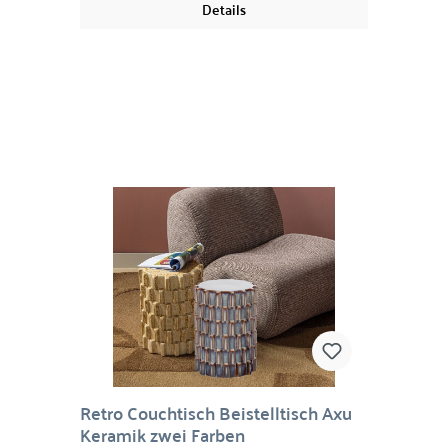
Details
überzeugen durch ihre klare, architektonische
Silhouette und das fein abgestimmte Farbspiel
der Glasur. Die keramische Oberfläche wirkt
edel und lebendig zugleich – je nach Lichteinfall
entstehen faszinierende Nuancen und sanfte
Reflexionen. So entsteht ein atmosphärisches
Gesamtbild, das Gemütlichkeit und
Designanspruch harmonisch verbindet. Ob
neben dem Lounge-Sessel, als stilvoller
Nachttisch oder als Solitär im Eingangsbereich
– diese Keramik-Beistelltische fügen sich
mühelos in moderne, minimalistische oder auch
ausdrucksstarke Interieurs ein.Material:
KeramikMaße:
Retro Couchtisch Beistelltisch Axu
Keramik zwei Farben