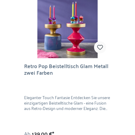
Retro Pop Beistelltisch Glam Metall
zwei Farben
Eleganter Touch Fantasie Entdecken Sie unsere
einzigartigen Beistelltische Glam - eine Fusion
aus Retro-Design und moderner Eleganz. Die
geometrischen Formen verleihen diesen
Couchtischen eine fantasievolle Ästhetik,
während die Farbkombinationen für einen
Hauch von 80er Pop und Raffinesse sorgen.
Ab
139,00 €*