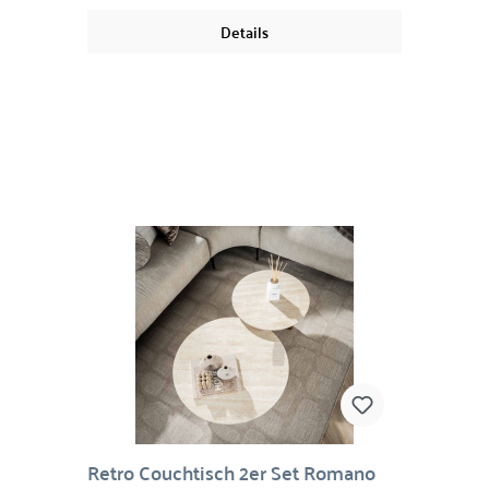
besondere Atmosphäre. Der beige Couchtisch
Details
aus Metall überzeugt durch seine matte,
samtige Oberfläche und eine klare, moderne
Formensprache. Er wirkt zurückhaltend elegant
und fügt sich mühelos in minimalistische,
moderne oder natürliche Wohnkonzepte ein.
Der honiggelbe Couchtisch aus massivem
Mangoholz bringt mit seiner warmen Farbe und
der natürlichen Maserung Lebendigkeit in den
Raum. Jedes Stück ist ein Unikat und strahlt
handwerkliche Qualität sowie wohnliche
Wärme aus. Gemeinsam gespielt entsteht ein
spannender Materialmix aus kühlem Metall und
warmem Holz – perfekt für stilvolle Wohnräume
mit Persönlichkeit.Material: Mangholz oder
MetallMaße: Bova 40 x 45 cm (H/D), Miel 51 x 35
cm (H/D)
Retro Couchtisch 2er Set Romano