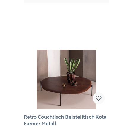
Weise. Das Ergebnis: ein cooler, fast schon
glamouröser Look, der jedem Raum das
gewisse Extra verpasst. Und das Beste? Die
Tische sind nicht nur schön, sondern auch
super pflegeleicht und langlebig. Von warmen,
erdigen Tönen bis hin zu knalligem Pink – diese
Pieces lieben es, aufzufallen. Solo oder
kombiniert entfalten sie ihren ganz eigenen
Charakter und machen Ihr Zuhause ein Stück
individueller.Material: MetallMaße:
Retro Couchtisch Beistelltisch Kota
Furnier Metall