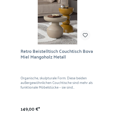
Retro Beistelltisch Couchtisch Bova
Miel Mangoholz Metall
Organische, skulpturale Form. Diese beiden
außergewöhnlichen Couchtische sind mehr als
funktionale Möbelstücke – sie sind
Designobjekte mit Charakter. Mit ihren weich
gerundeten, skulpturalen Formen bringen sie
Ruhe, Wärme und moderne Eleganz in Ihr
Wohnzimmer. Ob als harmonisches Duo oder
149,00 €*
einzeln platziert: Diese Tische setzen stilvolle
Akzente und verleihen jedem Raum eine