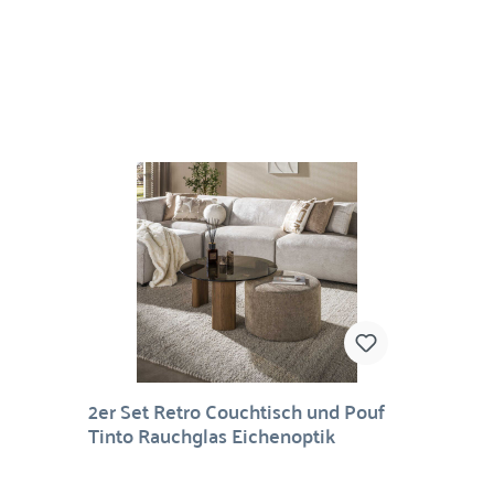
Formensprache fügt sich der Tisch harmonisch
in verschiedene Wohnstile ein – ob modern,
skandinavisch oder klassisch. Er eignet sich
perfekt als Mittelpunkt im Wohnzimmer, als
stilvolle Ablage oder als edles Statement-
Piece.Material: Recyceltes Holz, MarmorMaße:
38 x 120 x 60 cm (H/B/T)
2er Set Retro Couchtisch und Pouf
Tinto Rauchglas Eichenoptik