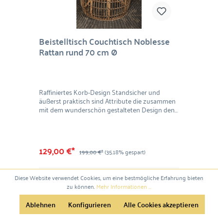
Beistelltisch Couchtisch Noblesse
Rattan rund 70 cm Ø
Raffiniertes Korb-Design Standsicher und
äußerst praktisch sind Attribute die zusammen
mit dem wunderschön gestalteten Design den
Couchtisch Noblesse ergeben. Die natürliche
Farbe lässt sich in jeden Wohnstil einbringen,
passt aber besonders zum beliebten Boho-
Wohnstil auf Ihrem Balkon, Ihrer Terrasse oder
129,00 €*
199,00 €*
(35.18% gespart)
auch in Ihrem Garten. Das Naturprodukt ist
besonders robust und eignet sich so für viele
Einsatzmöglichkeiten. Auch im Innenbereich
Details
Diese Website verwendet Cookies, um eine bestmögliche Erfahrung bieten
lässt sich der Beistelltisch einfach und modern
zu können.
Mehr Informationen ...
kombinieren. Material: Rattan Maße: 35 x 70 cm
(H/D)
Ablehnen
Konfigurieren
Alle Cookies akzeptieren