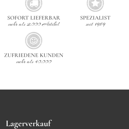
Armlehnstuhl verbindet zeitlose Ästhetik mit hohem
Sitzkomfort und passt sich mühelos
unterschiedlichsten Einrichtungsstilen an. Material:
SOFORT LIEFERBAR
SPEZIALIST
Mangoholz, Rattan, LeinenMaße: 85 x 56 x 58 cm
(H/B/T), Sitzhöhe 45 cm
mehr als 2.000 Artikel
seit 1989
ZUFRIEDENE KUNDEN
mehr als 40.000
Lagerverkauf