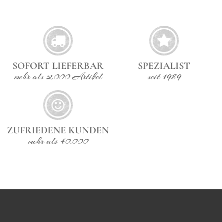
Wetterbedingungen ist es jedoch ratsam, die Möbel
mit einer Plastikfolie oder Schutzhülle zu schützen
und die Kissen hereinzuholen. Dieses Lounge-Sofa ist
nicht einfach ein Gartenmöbel – es ist ein
Designobjekt, ein Rückzugsort und ein Statement für
stilvolles Leben im Freien. Material: Faserverstärktes
PolymerAusreichend Sitzplätze: 83 x 222 x 88 cm
SOFORT LIEFERBAR
SPEZIALIST
(H/B/T), Sitzhöhe: 49 cm, Sitztiefe (inklusive
Rückenkissen): 48 cm, Gewicht 66 kg
mehr als 2.000 Artikel
seit 1989
ZUFRIEDENE KUNDEN
mehr als 40.000