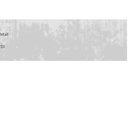
etall
/D)