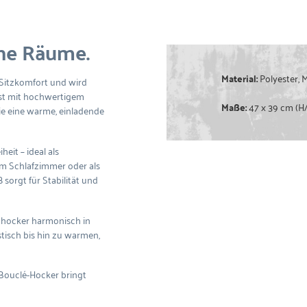
rne Räume.
Material:
Polyester, M
Sitzkomfort und wird
 ist mit hochwertigem
Maße:
47 x 39 cm (H
e eine warme, einladende
it – ideal als
im Schlafzimmer oder als
ß
sorgt für Stabilität und
ehhocker harmonisch in
tisch bis hin zu warmen,
r Bouclé-Hocker bringt