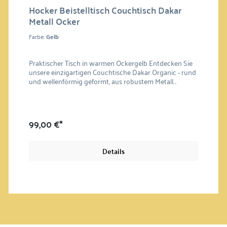
Hocker Beistelltisch Couchtisch Dakar
Metall Ocker
Farbe:
Gelb
Praktischer Tisch in warmen Ockergelb Entdecken Sie
unsere einzigartigen Couchtische Dakar Organic - rund
und wellenförmig geformt, aus robustem Metall
hergestellt. Eine körnige Pulverbeschichtung sorgt für
die richtige Haptik. Die warmen pastelligen Erdtöne
verleihen Ihrem Raum eine harmonische Atmosphäre.
Die Metalltische sind ideal für eine flexible Anordnung
99,00 €*
und ein stilvolles Wohnambiente. Dakar Organic ist ein
besonderes Möbel. Als Beistelltisch, für Pflanzen oder
einfach als Dekoobjekt. Material: Metall
Details
Pulverbeschichtet Passendes Maß : 46 x 42 cm (H/D)