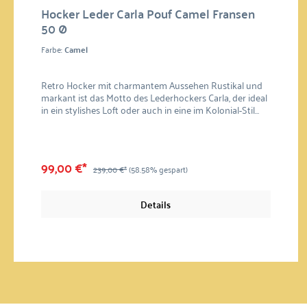
Hocker Leder Carla Pouf Camel Fransen
50 Ø
Farbe:
Camel
Retro Hocker mit charmantem Aussehen Rustikal und
markant ist das Motto des Lederhockers Carla, der ideal
in ein stylishes Loft oder auch in eine im Kolonial-Stil
eingerichtete Wohnung passt. Gemütlich die Füße
hochlegen oder eine Sitzgelegenheit mehr, wenn mal
wieder unerwartet Gäste erscheinen - der Allrounder,
aus edlem Leder gefertigt, ist ein unverzichtbarer
99,00 €*
239,00 €*
(58.58% gespart)
Begleiter, der bei jeder Gelegenheit eine gute Figur
macht. Die Fransen lassen zusätzlich Retro-Charme
aufkommen. Robustes Material: Wildleder Passendes
Details
Maß: 50 x 25 cm (D/H)