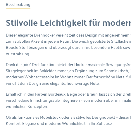
Beschreibung
Stilvolle Leichtigkeit für mode
Dieser elegante
Drehhocker
vereint zeitloses Design mit angenehmem 
zum stilvollen Akzent in jedem Raum. Die weich gepolsterte Sitzfläche
Bouclé-Stoff
bezogen und überzeugt durch ihre besondere Haptik sowi
Ausstrahlung.
Dank der
360°-Drehfunktion
bietet der Hocker maximale Bewegungsfreihe
Sitzgelegenheit im Ankleidezimmer, als Ergänzung zum Schminktisch, 
modernes Wohnaccessoire im Wohnzimmer. Der formschöne
Metallfu
verleiht dem Design eine elegante, hochwertige Note.
Erhältlich in den Farben
Bordeaux
,
Beige
oder
Braun
, lässt sich der Dr
verschiedene Einrichtungsstile integrieren – von modern über minimalis
wohnlichen Konzepten.
Ob als funktionales Möbelstück oder als stilvolles Designobjekt – diese
Komfort, Eleganz und moderne Wohnlichkeit in Ihr Zuhause.