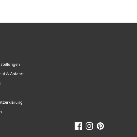
nstellungen
auf & Anfahrt
r
tzerklärung
m