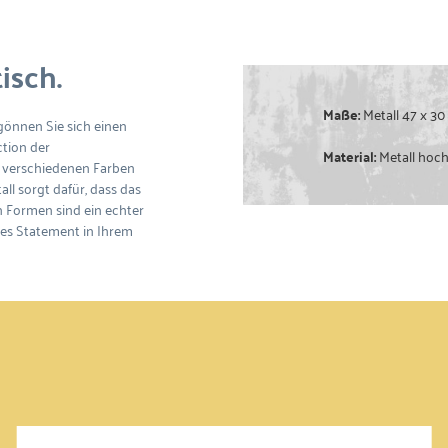
isch.
Maße:
Metall 47 x 30
gönnen Sie sich einen
ction der
Material:
Metall hoch
n verschiedenen Farben
ll sorgt dafür, dass das
n Formen sind ein echter
htes Statement in Ihrem