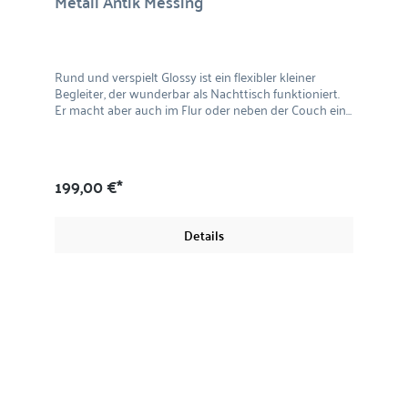
Metall Antik Messing
Rund und verspielt Glossy ist ein flexibler kleiner
Begleiter, der wunderbar als Nachttisch funktioniert.
Er macht aber auch im Flur oder neben der Couch eine
gute Figur. Der auffällige messingfarbene Korpus ist
rund, die Pulverbeschichtung verleiht dem
Schränkchen eine tolle Farbnuance. Zwei Schubladen
bieten Stauraum, die überkreuzten, abgerundeten
199,00 €*
Füße sorgen für den festen Stand. Material: Metall mit
Pulverbeschichtung Praktisches Maß für viele Stellen:
48 x 39 x 39 cm (H/B/T)
Details