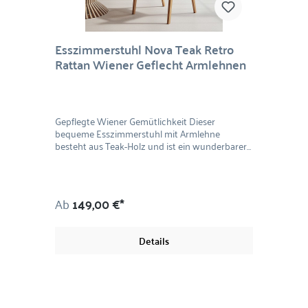
Esszimmerstuhl Nova Teak Retro
Rattan Wiener Geflecht Armlehnen
Gepflegte Wiener Gemütlichkeit Dieser
bequeme Esszimmerstuhl mit Armlehne
besteht aus Teak-Holz und ist ein wunderbarer
Stuhl, um Ihren Tisch mit der richtigen
Sitzgelegenheit zu komplimentieren. Seine
Sitzfläche und die Rückenlehne sind aus Rattan
im angesagtem Wiener Geflecht. Es verleiht
Ab
149,00 €*
jedem Innenraum eine coole Note. Dieser Stuhl
ist perfekt in Kombination mit unserem Nova
Beistelltisch. Material: Teakholz, Rattan Maße:
Details
Stuhl 84 x 58 x 63 cm (H/B/T), Hocker 46 x 48 x
38 cm (H/B/T)