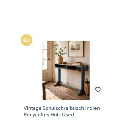
platzsparend zusammengeklappt werden kann.
Da jeder Tisch ein Einzelstück ist, variieren die
Maße ein bisschen. Alle Outdoorklapptische
finden Sie hier Material: Holz, Metall Maße: 76 x
170 x 40 cm (H/B/T). Maße können leicht
variieren. Pflege: Hin und wieder Holz und Metall
mit Leinöl behandeln
%
Vintage Schulschreibtisch Indien
Recyceltes Holz Used