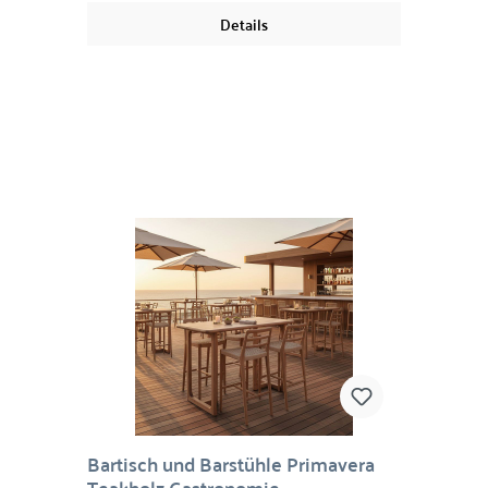
für Bastelutensilien oder im Homeoffice für
Details
wichtige Dinge. Den Möglichkeiten sind keine
Grenzen gesetzt. Raw Materials findet die Möbel
in verlassenen Fabriken, aufgespülten Schiffen
oder auf indischen Vintage-Märkten. Jedes
Stück hat seine eigene Geschichte, was man an
den verschiedenen Farbschichten oder der
schönen Patina die durch jahrelangen
intensiven Gebrauch entstanden ist erkennen
kann.Material: MetallMaße: ca. 127 x 76 x 34 cm
Bartisch und Barstühle Primavera
Teakholz Gastronomie