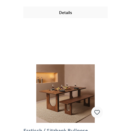
Highlight ist der zylinderförmige Fuß, der
raffiniertes Design und Stabilität verbindet. Der
Details
Teaktisch ist das perfekte Gleichgewicht
zwischen runden und geraden Linien; eine
minimalistische und trotzdem ausgefallene
Esstischlösung, die in jedem Esszimmer ein
echter Hingucker sein wird. Der Tisch bietet
bequem Platz für vier bis sechs Personen, ist
pflegeleicht, langlebig und wird jahrelang stilvoll
bleiben. Material: Recyceltes Teakholz Maße: 76
x 120 cm (H/D)
Esstisch / Sitzbank Bullnose