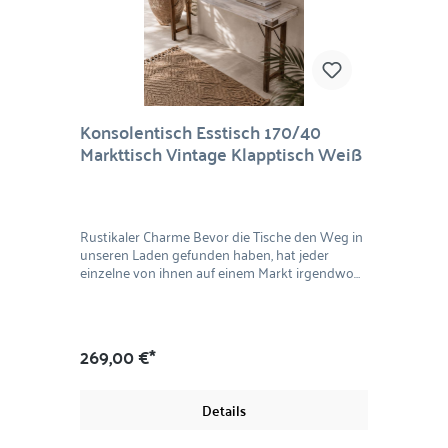
Konsolentisch Esstisch 170/40
Markttisch Vintage Klapptisch Weiß
Rustikaler Charme Bevor die Tische den Weg in
unseren Laden gefunden haben, hat jeder
einzelne von ihnen auf einem Markt irgendwo
auf dieser Welt als Verkaufstisch gedient.
Dementsprechend "used" sehen sie aus. Das
macht den Charme dieser rustikalen Tische aus.
Holen Sie sich ein unverwechselbares Unikat in
269,00 €*
den Garten! Der sorgfältig aufgearbeitete
Market Stand hat ein stabiles Untergestell aus
Holz. Die Tischplatte besteht auch aus
Details
massivem Holz. Der Vintagetisch ist auch gut als
Outdoortisch für den Sommer geeignet, da er