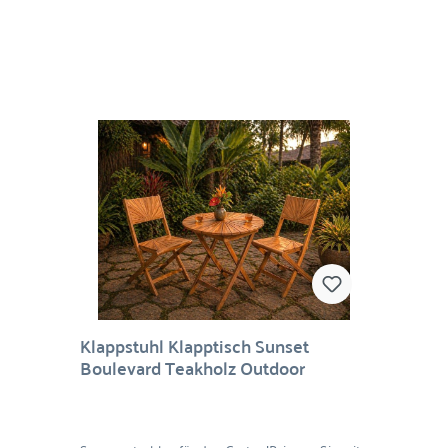
platzsparend und leicht zu verstauen – ideal für
Balkon, Terrasse oder Garten. Das Teakholz ist
von Natur aus wetterbeständig und
pflegeleicht, sodass Sie lange Freude an diesem
stilvollen Möbelstück haben werden.Material:
Teakholz, NylonMaße: Stuhl 87 x 50 x 42 cm
(H/B/T), Lounger 70 x 45 x 54 cm (H/B/T)
Klappstuhl Klapptisch Sunset
Boulevard Teakholz Outdoor