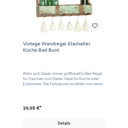
Vintage Wandregal Glashalter
Küche Bad Bunt
Wein und Gläser immer griffbereitSüßes Regal
für Flaschen und Gläser. Ideal für Küche oder
Esszimmer. Die Farbspuren erzählen von seiner
Geschichte und machen jedes Regal zu einem
einzigartigen Unikat. Mit dem Regal im Shabby
Chic-Style holen Sie sich Individualität gepaart
mit Funktionalität ins Haus. Wie alle One World
39,98 €*
Produkte ist dieses Regal aus hochwertigem
recyceltem Teakholz gefertig. Schicker
Vintagstyle für zu Hause.Material: Recyceltes
Details
HolzMaße: 60 x 12 x 28 cm (LxBxH)