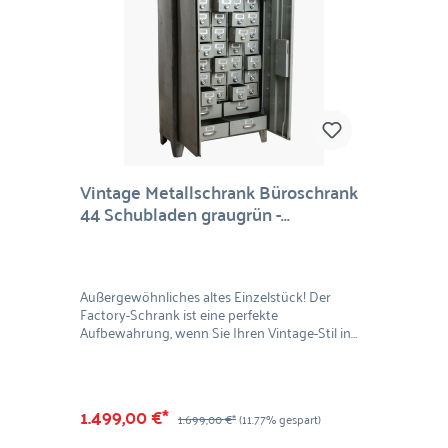
kann.Material: Recyceltes HolzMaße: 25 x 73 cm
(H/D)
Vintage Metallschrank Büroschrank
44 Schubladen graugrün -
Einzelstück
Außergewöhnliches altes Einzelstück! Der
Factory-Schrank ist eine perfekte
Aufbewahrung, wenn Sie Ihren Vintage-Stil in
Ihrem Zuhause vervollständigen möchten.
Durch die 44 Schubladen in verschiedenen
Größen wird der Schrank zur
außergewöhnlichen und gleichzeitig
1.499,00 €*
1.699,00 €*
(11.77% gespart)
praktischen Aufbewahrungsmöglichkeit. Ideal
in der Garage für Werkzeug, im Wohnzimmer