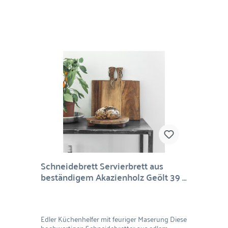
diese Schneidebretter bringen Natürlichkeit, Stil
und Qualität in Ihren Alltag. Ideal auch als
Geschenk für Kochbegeisterte! Material: Akazie
Maße: 45 x 25 x 1,5 cm
Schneidebrett Servierbrett aus
beständigem Akazienholz Geölt 39 x
30 cm
Edler Küchenhelfer mit feuriger Maserung Diese
hochwertigen Schneidebretter aus edlem