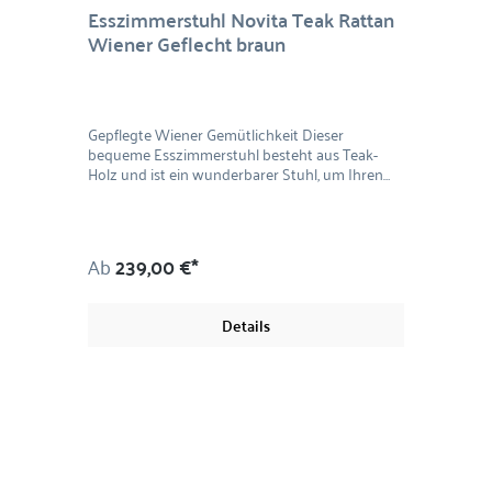
Esszimmerstuhl Novita Teak Rattan
Wiener Geflecht braun
Gepflegte Wiener Gemütlichkeit Dieser
bequeme Esszimmerstuhl besteht aus Teak-
Holz und ist ein wunderbarer Stuhl, um Ihren
Tisch mit der richtigen Sitzgelegenheit zu
komplimentieren. Seine Sitzfläche und die
Rückenlehne sind aus Rattan im angesagten
Wiener Geflecht. Er verleiht jedem Innenraum
Ab
239,00 €*
eine besondere Note. In braun oder schwarz, ist
für jeden Stil etwas dabei. Material: Teakholz,
Rattan Maße: 86 x 44 x 53 cm (H/B/T)
Details