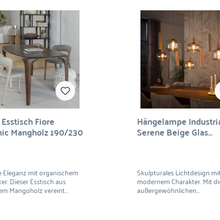
 Esstisch Fiore
Hängelampe Industri
ic Mangholz 190/230
Serene Beige Glas
Metallpendel
e Eleganz mit organischem
Skulpturales Lichtdesign mi
er. Dieser Esstisch aus
modernem Charakter. Mit d
em Mangoholz vereint
außergewöhnlichen
kliche Raffinesse mit
Pendelleuchten-Set wird Li
cher Schönheit. Die sanft
stilprägenden Gestaltungse
ndeten Kanten und
Die harmonische Kombinati