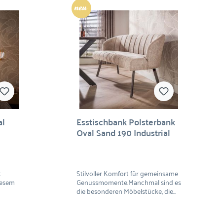
Neu
al
Esstischbank Polsterbank
Oval Sand 190 Industrial
t
Stilvoller Komfort für gemeinsame
iesem
Genussmomente.Manchmal sind es
die besonderen Möbelstücke, die
cht zum
einen Essbereich erst richtig
lement.
wohnlich machen. Diese elegante
on aus
Esszimmerbank verbindet