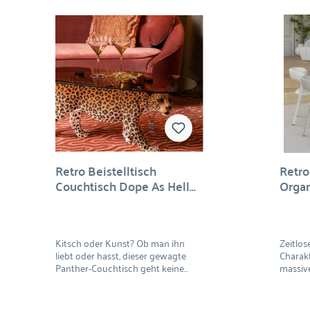
Retro Beistelltisch
Retro
Couchtisch Dope As Hell
Organ
Panther Rauchglasplatte 4
Farben
Kitsch oder Kunst? Ob man ihn
Zeitlos
liebt oder hasst, dieser gewagte
Charakt
Panther-Couchtisch geht keine
massiv
Kompromisse ein! Das Halsband
handwer
des Panthers versprüht den Retro-
natürli
Appeal der 90er Jahre (und zeigt
abgeru